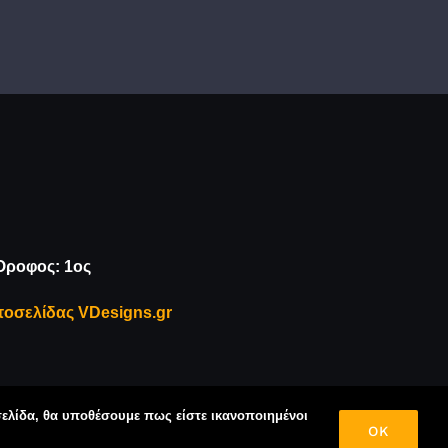
Όροφος: 1ος
τοσελίδας VDesigns.gr
σελίδα, θα υποθέσουμε πως είστε ικανοποιημένοι
OK