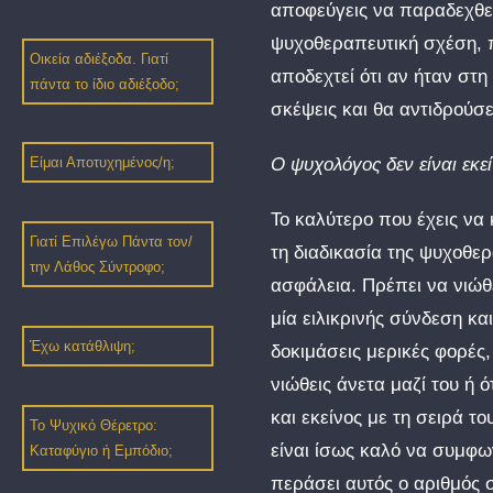
αποφεύγεις να παραδεχθείς
ψυχοθεραπευτική σχέση, π
Οικεία αδιέξοδα. Γιατί
αποδεχτεί ότι αν ήταν στη
πάντα το ίδιο αδιέξοδο;
σκέψεις και θα αντιδρούσε
Ο ψυχολόγος δεν είναι εκεί
Είμαι Αποτυχημένος/η;
Το καλύτερο που έχεις να κ
Γιατί Επιλέγω Πάντα τον/
τη διαδικασία της ψυχοθερ
την Λάθος Σύντροφο;
ασφάλεια. Πρέπει να νιώθ
μία ειλικρινής σύνδεση κα
Έχω κατάθλιψη;
δοκιμάσεις μερικές φορές,
νιώθεις άνετα μαζί του ή ό
και εκείνος με τη σειρά τ
Το Ψυχικό Θέρετρο:
είναι ίσως καλό να συμφω
Καταφύγιο ή Εμπόδιο;
περάσει αυτός ο αριθμός 