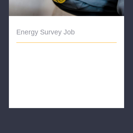
Energy Survey Job
ENERGY SURVEY Proin eget velit quis
lorem euismod pulvinar. Phasellus lobortis
tellus dignissim metus varius volutpat.
Integer a lacus mauris. SERVICE
INFORMATION Qui [...]