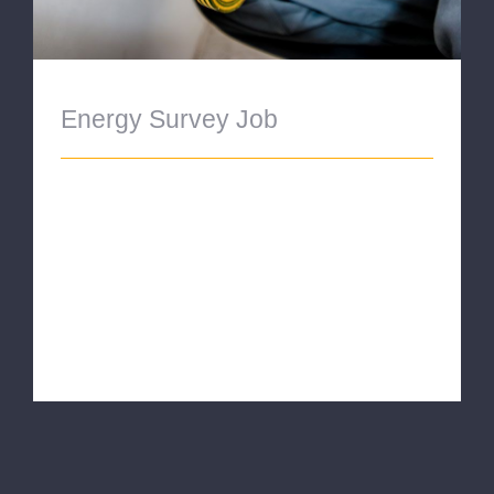
Energy Survey Job
ENERGY SURVEY Proin eget velit quis
lorem euismod pulvinar. Phasellus lobortis
tellus dignissim metus varius volutpat.
Integer a lacus mauris. SERVICE
INFORMATION Qui [...]